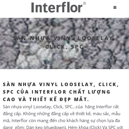
SÀN NHỰA VINYL LOOSELAY,
CLICK, SPC
SÀN NHỰA VINYL LOOSELAY, CLICK,
SPC CỦA INTERFLOR CHẤT LƯỢNG
CAO VÀ THIẾT KẾ ĐẸP MẮT.
Sàn nhựa vinyl Looselay, Click, SPC...của hãng Interflor rất
đẳng cấp. Không những đẳng cấp về thiết kế, màu sắc, mẫu
mã, Interflor còn mang đến cho khách hàng sự chọn lựa đa
dạng gồm: Dán keo (gluedown), Hèm khóa (Click) Và SPC với