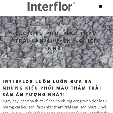
CÁC KIỂU PHỐI MÀU THẢM
TRẢI SÀN CHUYÊN NGHIỆP
NHẤT
INTERFLOR LUÔN LUÔN ĐƯA RA
NHỮNG KIỂU PHỐI MÀU THẢM TRẢI
SÀN ẤN TƯỢNG NHẤT!
Ngày nay, các nhà thiết kế cần có những công trình độc lạ từ
những vật liệu sàn (face) như
thảm trải sàn
, sàn nhựa vinyl,
sàn woven... Hầu hết để có những bản phối đẹp, Interflor đều